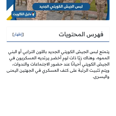
فهرس المحتويات
[
إظهار
]
يتمتع لبس الجيش الكويتي الجديد باللون الترابي أو البني
المموه، وهناك زيًا ذات لوم أخضر يرتديه العسكريون في
الجيش الكويتي أحيانًا عند حضور الاجتماعات والندوات،
ويتم تثبيت الرتبة على كتف العسكري في الجهتين اليمنى
واليسرى.