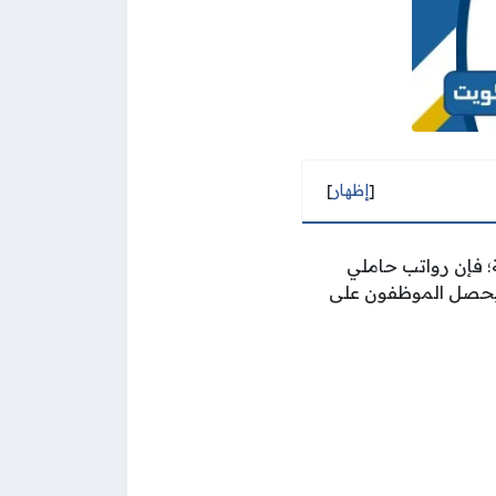
[
إظهار
]
؛ فإن رواتب حاملي
 ويحصل الموظفون على