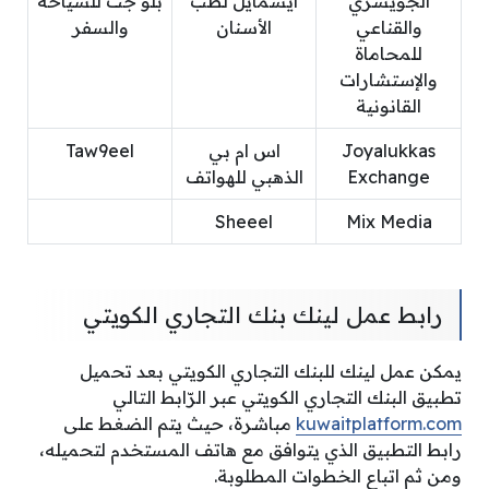
الجويسري
آيسمايل لطب
بلو جت للسياحة
والقناعي
الأسنان
والسفر
للمحاماة
والإستشارات
القانونية
Joyalukkas
اس ام بي
Taw9eel
Exchange
الذهبي للهواتف
Sheeel
Mix Media
رابط عمل لينك بنك التجاري الكويتي
يمكن عمل لينك للبنك التجاري الكويتي بعد تحميل
تطبيق البنك التجاري الكويتي عبر الرّابط التالي
kuwaitplatform.com
مباشرة، حيث يتم الضغط على
رابط التطبيق الذي يتوافق مع هاتف المستخدم لتحميله،
ومن ثم اتباع الخطوات المطلوبة.