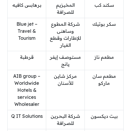
سكند كب
المخيزيم
برهابس كافيه
للصرافة
سكر بوتيك
شركة المطوع
Blue jet –
وساهنى
Travel &
للإطارات وقطع
Tourism
الغيار
مطعم ناز
مستوصف إيفر
قرطبة
يانج
مطعم سان
مركز شاين
AIB group –
ماركو
للأسنان
Worldwide
Hotels &
services
Wholesaler
بيت ديكسون
شركة البحرين
Q IT Solutions
للصرافة