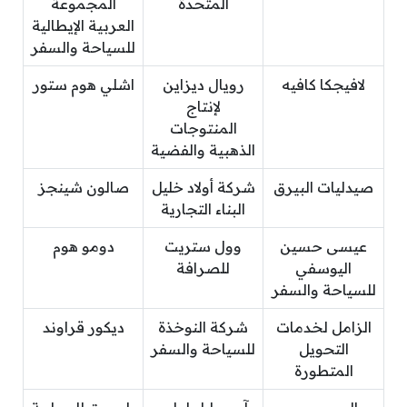
المتحدة
المجموعة
العربية الإيطالية
للسياحة والسفر
لافيجكا كافيه
رويال ديزاين
اشلي هوم ستور
لإنتاج
المنتوجات
الذهبية والفضية
صيدليات البيرق
شركة أولاد خليل
صالون شينجز
البناء التجارية
عيسى حسين
وول ستريت
دومو هوم
اليوسفي
للصرافة
للسياحة والسفر
الزامل لخدمات
شركة النوخذة
ديكور قراوند
التحويل
للسياحة والسفر
المتطورة