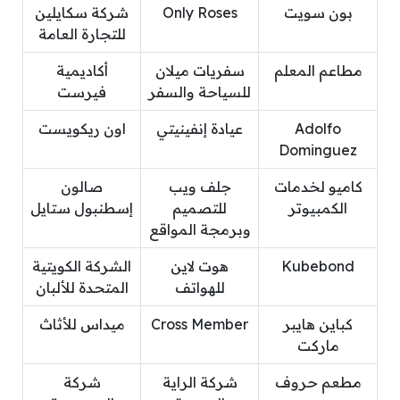
بون سويت
Only Roses
شركة سكايلين
للتجارة العامة
مطاعم المعلم
سفريات ميلان
أكاديمية
للسياحة والسفر
فيرست
Adolfo
عيادة إنفينيتي
اون ريكويست
Dominguez
كاميو لخدمات
جلف ويب
صالون
الكمبيوتر
للتصميم
إسطنبول ستايل
وبرمجة المواقع
Kubebond
هوت لاين
الشركة الكويتية
للهواتف
المتحدة للألبان
كباين هايبر
Cross Member
ميداس للأثاث
ماركت
مطعم حروف
شركة الراية
شركة