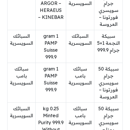
جرام
السويسرية
ARGOR –
سويسري
HERAEUS
فورتونا –
– KINEBAR
العروسة
سبيكة
السبائك
1 gram
السبائك
النجمة 1×5
السويسرية
PAMP
السويسرية
جرام 999.9
Suisse
999.9
سبيكة 50
سبائك
1 gram
سبائك
جرام
بامب
PAMP
بامب
سويسري
السويسرية
Suisse
السويسرية
فورتونا –
999.9
العروسة
سبيكة 50
سبائك
0.25 kg
السبائك
جرام
بامب
Minted
السويسرية
سويسري
السويسرية
Purity 999.9
روزا –
Without