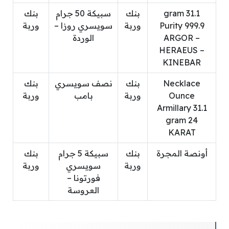
31.1 gram
بنك
سبيكة 50 جرام
بنك
Purity 999.9
وربة
سويسري روزا –
وربة
ARGOR –
الوردة
HERAEUS –
KINEBAR
Necklace
بنك
نصف سويسري
بنك
Ounce
وربة
بامب
وربة
Armillary 31.1
gram 24
KARAT
أونصة المجرة
بنك
سبيكة 5 جرام
بنك
وربة
سويسري
وربة
فورتونا –
العروسة