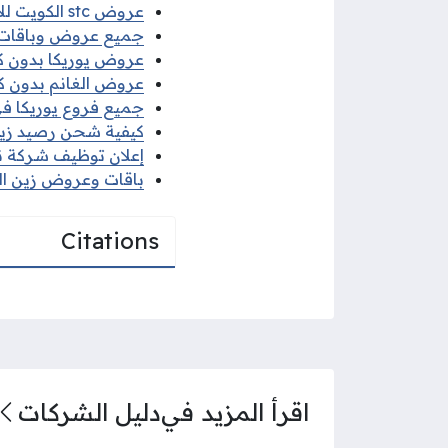
عروض stc الكويت للاجهزة الذكية أقساط 2025
جميع عروض وباقات شركة اس
عروض يوريكا بدون كرتون 2025 بأرخ
عروض الغانم بدون كرتو
جميع فروع يوريكا في ال
كيفية شحن رصيد زين ال
إعلان توظيف شركة نفط 
باقات وعروض زين الكويت 2025 الإنترنت
Citations
اقرأ المزيد في
دليل الشركات