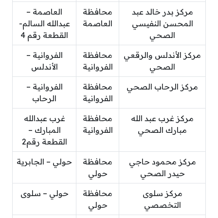
مركز بدر خالد عبد
محافظة
العاصمة –
المحسن النفيسي
العاصمة
عبدالله السالم-
الصحي
القطعة رقم 4
مركز الأندلس والرقعي
محافظة
الفروانية –
الصحي
الفروانية
الأندلس
مركز الرحاب الصحي
محافظة
الفروانية –
الفروانية
الرحاب
مركز غرب عبد الله
محافظة
غرب عبدالله
مبارك الصحي
الفروانية
المبارك –
القطعة رقم2
مركز محمود حاجي
محافظة
حولي – الجابرية
حيدر الصحي
حولي
مركز سلوى
محافظة
حولي – سلوى
التخصصي
حولي