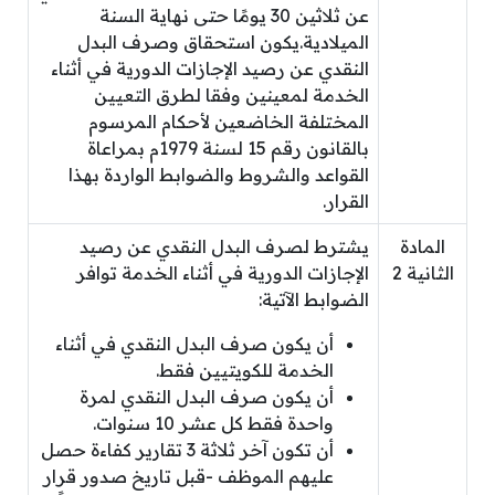
عن ثلاثين 30 يومًا حتى نهاية السنة
الميلادية.يكون استحقاق وصرف البدل
النقدي عن رصيد الإجازات الدورية في أثناء
الخدمة لمعينين وفقا لطرق التعيين
المختلفة الخاضعين لأحكام المرسوم
بالقانون رقم 15 لسنة 1979م بمراعاة
القواعد والشروط والضوابط الواردة بهذا
القرار.
المادة
يشترط لصرف البدل النقدي عن رصيد
الثانية 2
الإجازات الدورية في أثناء الخدمة توافر
الضوابط الآتية:
أن يكون صرف البدل النقدي في أثناء
الخدمة للكويتيين فقط.
أن يكون صرف البدل النقدي لمرة
واحدة فقط كل عشر 10 سنوات.
أن تكون آخر ثلاثة 3 تقارير كفاءة حصل
عليهم الموظف -قبل تاريخ صدور قرار