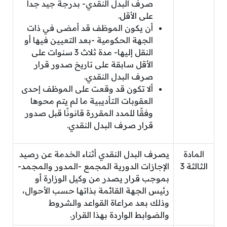
صرف البدل النقدي- بدرجة جيد جداً
على الأقل.
أن يكون الموظف قد أمضى في ذات
الجهة الحكومية -بعد التعيين فيها أو
النقل إليها- مدة ثلاث 3 سنوات على
الأقل سابقة على تاريخ صدور قرار
صرف البدل النقدي.
ألا تكون قد وقعت على الموظف إحدى
العقوبات التأديبية ما لم يتم محوها
وفقًا للمدد المقررة قانونًا قبل صدور
قرار صرف البدل النقدي.
المادة
يصرف البدل النقدي أثناء الخدمة عن رصيد
الثالثة 3
الإجازات الدورية المجمع -المدور والمجمد-
بموجب قرار يصدر من وكيل الوزارة أو
رئيس الجهة القائمة بذاتها حسب الأحوال،
وذلك بعد مراعاة القواعد والشروط
والضوابط الواردة بهذا القرار.