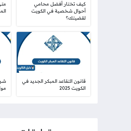
كيف تختار أفضل محامي
متى
أحوال شخصية في الكويت
المت
لقضيتك؟
قانون التقاعد المبكر الجديد في
شرو
الكويت 2025
مواف