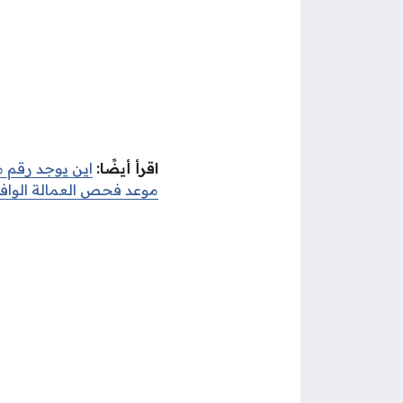
اقرأ أيضًا:
اين يوجد رقم م
موعد فحص العمالة الوافد