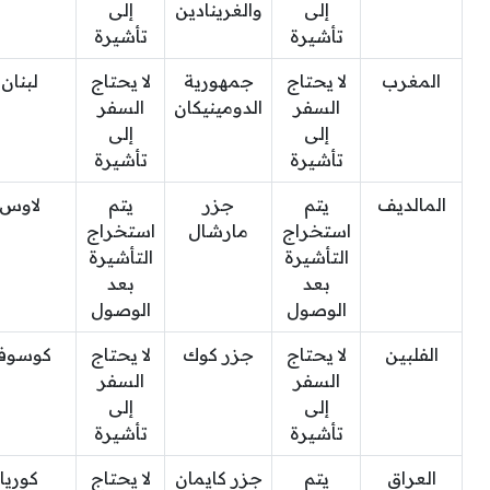
إلى
والغرينادين
إلى
تأشيرة
تأشيرة
المغرب
لا يحتاج
جمهورية
لا يحتاج
لبنان
السفر
الدومينيكان
السفر
إلى
إلى
تأشيرة
تأشيرة
المالديف
يتم
جزر
يتم
لاوس
استخراج
مارشال
استخراج
التأشيرة
التأشيرة
بعد
بعد
الوصول
الوصول
الفلبين
لا يحتاج
جزر كوك
لا يحتاج
كوسوف
السفر
السفر
إلى
إلى
تأشيرة
تأشيرة
العراق
يتم
جزر كايمان
لا يحتاج
كوريا