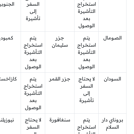
استخراج
السفر
الجنوبي
التأشيرة
إلى
بعد
تأشيرة
الوصول
الصومال
يتم
جزر
يتم
كمبودي
استخراج
سليمان
استخراج
التأشيرة
التأشيرة
بعد
بعد
الوصول
الوصول
السودان
لا يحتاج
جزر القمر
يتم
كازاخست
السفر
استخراج
إلى
التأشيرة
تأشيرة
بعد
الوصول
بروناي دار
يتم
سنغافورة
لا يحتاج
نيوزيلند
السلام
استخراج
السفر