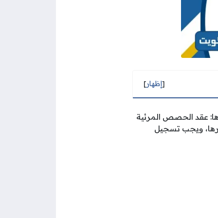
[
إظهار
]
زها: عقد الحصص المرئية
غيرها، ويجب تسجيل