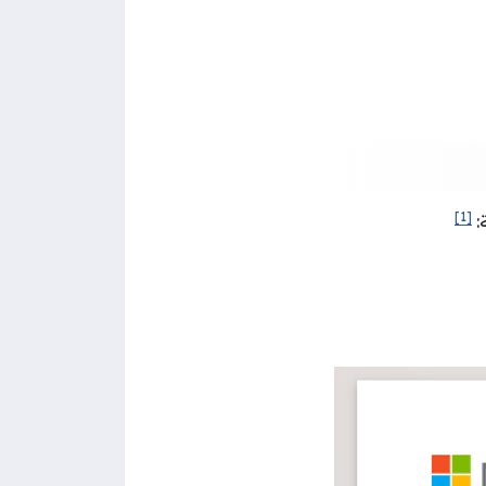
[1]
: