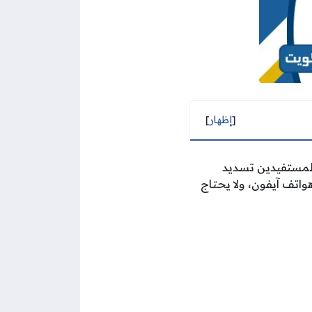
[
إظهار
]
للمستفيدين تسديد
واتف آيفون، ولا يحتاج