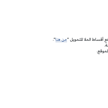
 أقساط الملا للتمويل “
من هنا
“.
ة.
موقع.