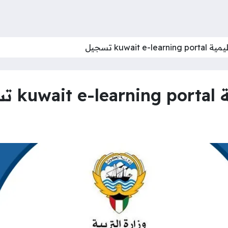
kuwait  تسجيل
سجيل