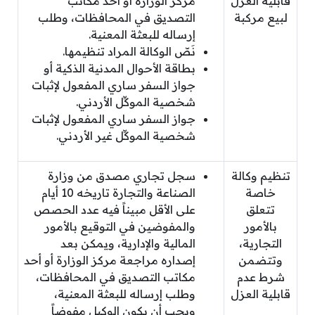
قابلية العزل
مركز الوزارة أو أحد مكاتب
لبيع مركبة
التصديق في المحافظات، وطلب
إرساله للبعثة المعنية.
نَصّ الوكالة المراد تنظيمها.
بطاقة الأحوال المدنية الذكية أو
جواز السفر ساري المفعول لإثبات
شخصية الموكِّل الأردني.
جواز السفر ساري المفعول لإثبات
شخصية الموكِّل غير الأردني.
تنظيم وكالة
سجل تجاري مصدق من وزارة
خاصة
الصناعة والتجارة تاريخه 10 أيام
تتعلق
على الأقل مبيناً فيه عدد الحصص
بالأمور
والمفوضين في التوقيع بالأمور
التجارية،
المالية والإدارية، ويمكن بعد
وتتضمن
إصداره مراجعة مركز الوزارة أو أحد
شرط عدم
مكاتب التصديق في المحافظات،
قابلية العزل
وطلب إرساله للبعثة المعنية،
ويجب أن يكون الوكيل مفوضاً