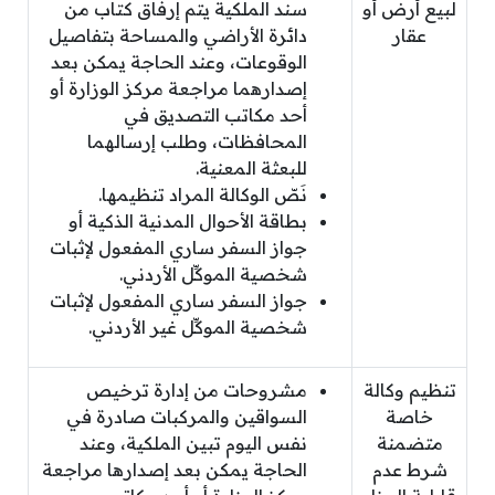
لبيع أرض أو
سند الملكية يتم إرفاق كتاب من
عقار
دائرة الأراضي والمساحة بتفاصيل
الوقوعات، وعند الحاجة يمكن بعد
إصدارهما مراجعة مركز الوزارة أو
أحد مكاتب التصديق في
المحافظات، وطلب إرسالهما
للبعثة المعنية.
نَصّ الوكالة المراد تنظيمها.
بطاقة الأحوال المدنية الذكية أو
جواز السفر ساري المفعول لإثبات
شخصية الموكِّل الأردني.
جواز السفر ساري المفعول لإثبات
شخصية الموكِّل غير الأردني.
تنظيم وكالة
مشروحات من إدارة ترخيص
خاصة
السواقين والمركبات صادرة في
متضمنة
نفس اليوم تبين الملكية، وعند
شرط عدم
الحاجة يمكن بعد إصدارها مراجعة