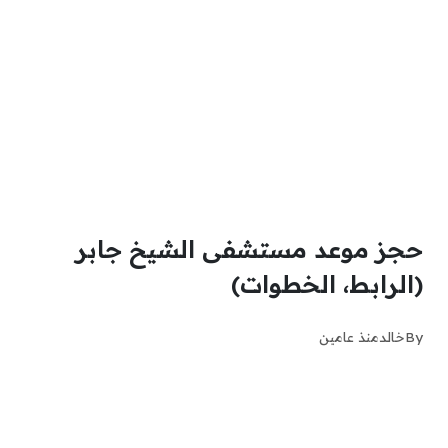
حجز موعد مستشفى الشيخ جابر
(الرابط، الخطوات)
By
خالد
منذ عامين