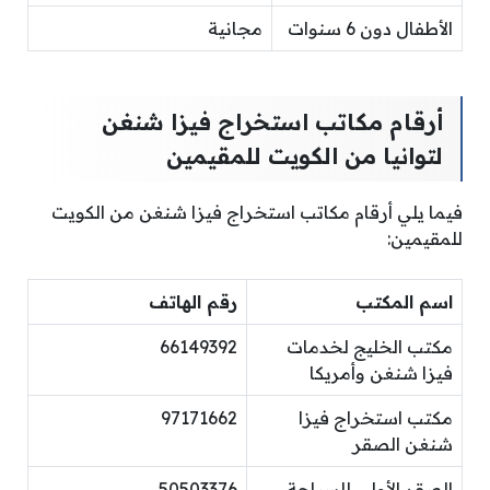
الأطفال دون 6 سنوات
مجانية
أرقام مكاتب استخراج
فيزا شنغن
لتوانيا من الكويت للمقيمين
فيما يلي أرقام مكاتب استخراج فيزا شنغن من الكويت
للمقيمين:
اسم المكتب
رقم الهاتف
مكتب الخليج لخدمات
66149392
فيزا شنغن وأمريكا
مكتب استخراج فيزا
97171662
شنغن الصقر
الصقر الأولى للسياحة
50503376