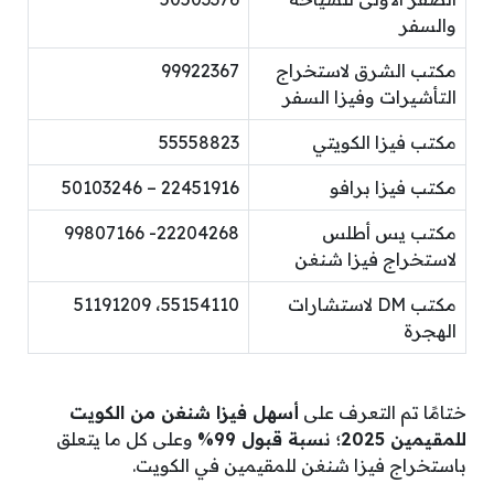
والسفر
مكتب الشرق لاستخراج
99922367
التأشيرات وفيزا السفر
مكتب فيزا الكويتي
55558823
مكتب فيزا برافو
22451916 – 50103246
مكتب يس أطلس
22204268- 99807166
لاستخراج فيزا شنغن
مكتب DM لاستشارات
55154110، 51191209
الهجرة
ختامًا تم التعرف على
أسهل فيزا شنغن من الكويت
للمقيمين 2025؛ نسبة قبول 99%
وعلى كل ما يتعلق
باستخراج فيزا شنغن للمقيمين في الكويت.