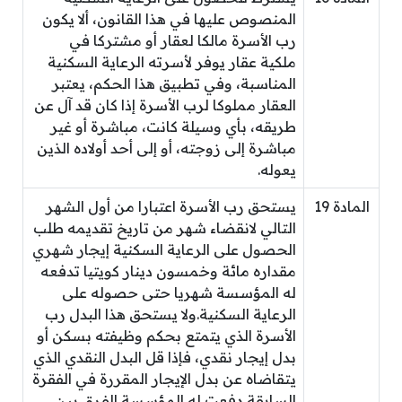
المنصوص عليها في هذا القانون، ألا يكون
رب الأسرة مالكا لعقار أو مشتركا في
ملكية عقار يوفر لأسرته الرعاية السكنية
المناسبة، وفي تطبيق هذا الحكم، يعتبر
العقار مملوكا لرب الأسرة إذا كان قد آل عن
طريقه، بأي وسيلة كانت، مباشرة أو غير
مباشرة إلى زوجته، أو إلى أحد أولاده الذين
يعوله.
المادة 19
يستحق رب الأسرة اعتبارا من أول الشهر
التالي لانقضاء شهر من تاريخ تقديمه طلب
الحصول على الرعاية السكنية إيجار شهري
مقداره مائة وخمسون دينار كويتيا تدفعه
له المؤسسة شهريا حتى حصوله على
الرعاية السكنية.ولا يستحق هذا البدل رب
الأسرة الذي يتمتع بحكم وظيفته بسكن أو
بدل إيجار نقدي، فإذا قل البدل النقدي الذي
يتقاضاه عن بدل الإيجار المقررة في الفقرة
السابقة دفعت له المؤسسة الفرق بين