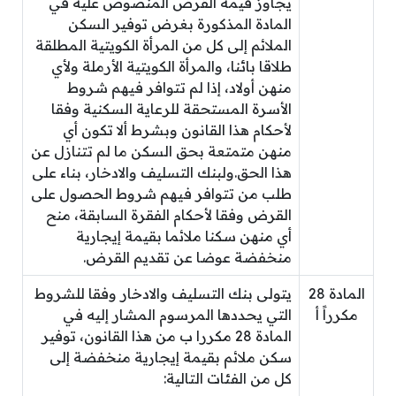
يجاوز قيمة القرض المنصوص عليه في
المادة المذكورة بغرض توفير السكن
الملائم إلى كل من المرأة الكويتية المطلقة
طلاقا بائنا، والمرأة الكويتية الأرملة ولأي
منهن أولاد، إذا لم تتوافر فيهم شروط
الأسرة المستحقة للرعاية السكنية وفقا
لأحكام هذا القانون وبشرط ألا تكون أي
منهن متمتعة بحق السكن ما لم تتنازل عن
هذا الحق.ولبنك التسليف والادخار، بناء على
طلب من تتوافر فيهم شروط الحصول على
القرض وفقا لأحكام الفقرة السابقة، منح
أي منهن سكنا ملائما بقيمة إيجارية
منخفضة عوضا عن تقديم القرض.
المادة 28
يتولى بنك التسليف والادخار وفقا للشروط
مكرراً أ
التي يحددها المرسوم المشار إليه في
المادة 28 مكررا ب من هذا القانون، توفير
سكن ملائم بقيمة إيجارية منخفضة إلى
كل من الفئات التالية: