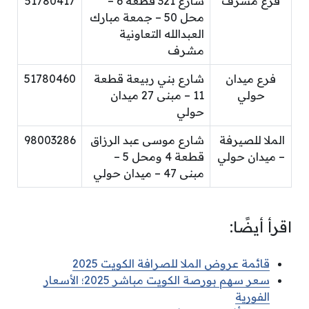
فرع مشرف
شارع 321 قطعة 6 –
51780417
محل 50 – جمعة مبارك
العبدالله التعاونية
مشرف
فرع ميدان
شارع بني ربيعة قطعة
51780460
حولي
11 – مبنى 27 ميدان
حولي
الملا للصيرفة
شارع موسى عبد الرزاق
98003286
– ميدان حولي
قطعة 4 ومحل 5 –
مبنى 47 – ميدان حولي
اقرأ أيضًا:
قائمة عروض الملا للصرافة الكويت 2025
سعر سهم بورصة الكويت مباشر 2025؛ الأسعار
الفورية