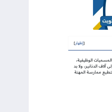
[
إظهار
]
 دينار كويتي شهريًا لبعض المسميات الوظيفية،
لاف الدنانير، ولا بد
تطيع ممارسة المهنة