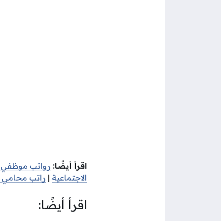
اقرأ أيضًا:
رواتب موظفي م
الاجتماعية
|
راتب محامي ال
اقرأ أيضًا: