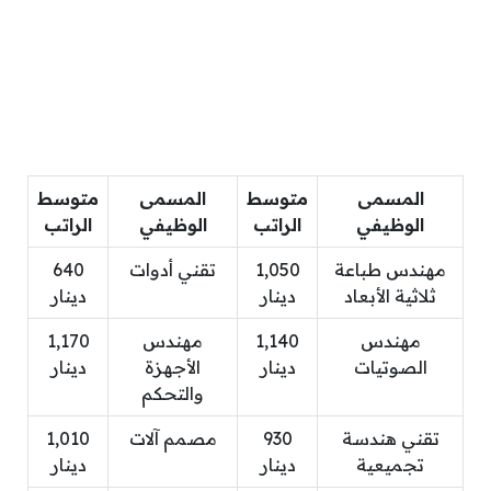
المسمى
متوسط
المسمى
متوسط
الوظيفي
الراتب
الوظيفي
الراتب
مهندس طباعة
1,050
تقني أدوات
640
ثلاثية الأبعاد
دينار
دينار
مهندس
1,140
مهندس
1,170
الصوتيات
دينار
الأجهزة
دينار
والتحكم
تقني هندسة
930
مصمم آلات
1,010
تجميعية
دينار
دينار