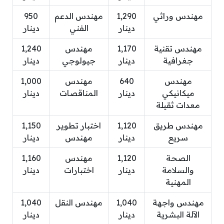
مهندس وراثي
1,290
مهندس الدعم
950
دينار
الفني
دينار
مهندس تقنية
1,170
مهندس
1,240
جغرافية
دينار
جيولوجي
دينار
مهندس
640
مهندس
1,000
ميكانيكي
دينار
المناقصات
دينار
معدات ثقيلة
مهندس طريق
1,120
اختبار تطوير
1,150
سريع
دينار
مهندس
دينار
الصحة
1,120
مهندس
1,160
والسلامة
دينار
اختبارات
دينار
المهنية
مهندس واجهة
1,040
مهندس النقل
1,040
الآلة البشرية
دينار
دينار