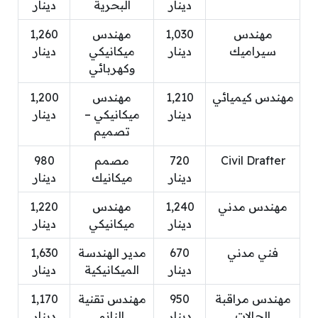
دينار
البحرية
دينار
مهندس
1,030
مهندس
1,260
سيراميك
دينار
ميكانيكي
دينار
وكهربائي
مهندس كيميائي
1,210
مهندس
1,200
دينار
ميكانيكي –
دينار
تصميم
Civil Drafter
720
مصمم
980
دينار
ميكانيك
دينار
مهندس مدني
1,240
مهندس
1,220
دينار
ميكانيكي
دينار
فني مدني
670
مدير الهندسة
1,630
دينار
الميكانيكية
دينار
مهندس مراقبة
950
مهندس تقنية
1,170
الحالات
دينار
النانو
دينار