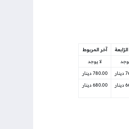
لرّابعة
آخر المربوط
يوجد
لا يوجد
نار
780.00 دينار
نار
680.00 دينار