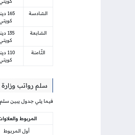
كويتي
السّادسة
165 دي
كويتي
السّابعة
135 دي
كويتي
الثّامنة
110 دي
كويتي
سلم رواتب وزارة ا
فيما يلي جدول يبين سلم ر
المربوط والعلاوا
أول المربوط