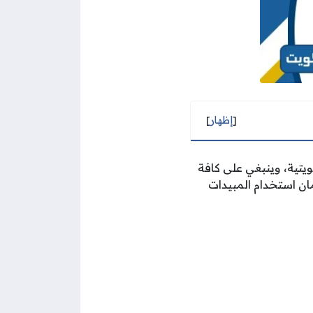
[
إظهار
]
يتية، وينبغي على كافة
ن استخدام المبيدات