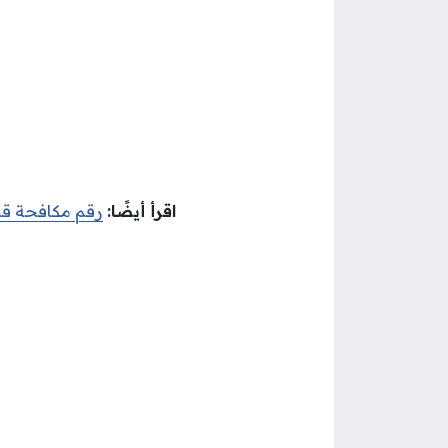
اقرأ أيضًا:
رقم مكافحة قو