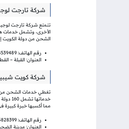
شركة تارجت لوجي
الأخرى، وتشمل خدمات هذه
الشحن من دولة الكويت إل
رقم الهاتف: 98539489
العنوان: القبلة – القطعة ٩ – مجمع وزارة المالية المحل مكتب 5/3 – ا
شركة كويت شيبين
تغطي خدمات الشحن من كو
خدماتها
مما أكسبها خبرة كبيرة في
رقم الهاتف: 55828399
العنوان: مدينة الضجي