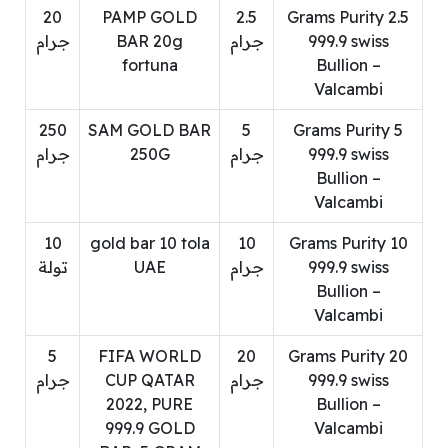
20
PAMP GOLD
2.5
2.5 Grams Purity
999.9 swiss
جرام
BAR 20g
جرام
fortuna
Bullion –
Valcambi
250
SAM GOLD BAR
5
5 Grams Purity
999.9 swiss
جرام
250G
جرام
Bullion –
Valcambi
10
gold bar 10 tola
10
10 Grams Purity
999.9 swiss
جرام
UAE
تولة
Bullion –
Valcambi
5
FIFA WORLD
20
20 Grams Purity
999.9 swiss
جرام
CUP QATAR
جرام
2022, PURE
Bullion –
999.9 GOLD
Valcambi