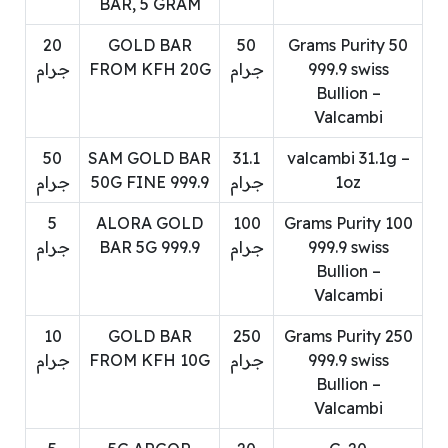
BAR, 5 GRAM
20
GOLD BAR
50
50 Grams Purity
999.9 swiss
جرام
FROM KFH 20G
جرام
Bullion –
Valcambi
50
SAM GOLD BAR
31.1
valcambi 31.1g –
1oz
جرام
50G FINE 999.9
جرام
5
ALORA GOLD
100
100 Grams Purity
999.9 swiss
جرام
BAR 5G 999.9
جرام
Bullion –
Valcambi
10
GOLD BAR
250
250 Grams Purity
999.9 swiss
جرام
FROM KFH 10G
جرام
Bullion –
Valcambi