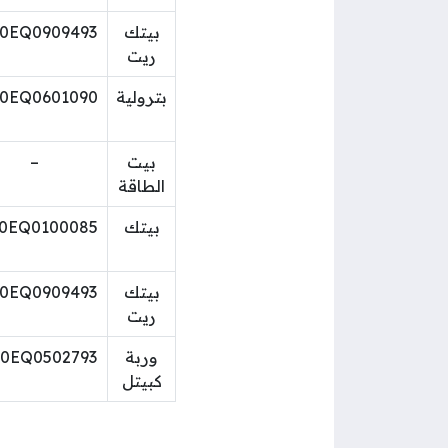
بيتك
0EQ0909493
ريت
بترولية
0EQ0601090
بيت
–
الطاقة
بيتك
0EQ0100085
بيتك
0EQ0909493
ريت
وربة
0EQ0502793
كبيتل