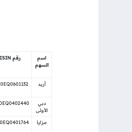
اسم
رقم ISIN
السهم
أريد
0EQ0601132
دبي
0EQ0402440
الأولى
مزايا
0EQ0401764