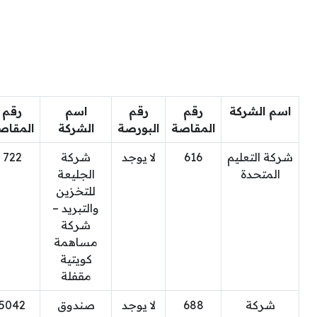
اسم الشركة
رقم
رقم
اسم
رقم
المقاصة
البورصة
الشركة
المقاص
شركة التعليم
616
لا يوجد
شركة
722
المتحدة
الجليعة
للتخزين
والتبريد –
شركة
مساهمة
كويتية
مقفلة
شركة
688
لا يوجد
صندوق
5042