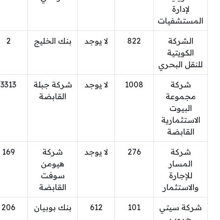
لإدارة
المستشفيات
الشركة
822
لا يوجد
بنك الخليج
2
الكويتية
للنقل البحري
شركة
1008
لا يوجد
شركة جبلة
3313
مجموعة
القابضة
البيوت
الاستثمارية
القابضة
شركة
276
لا يوجد
شركة
169
المسار
هيومن
للإجارة
سوفت
والاستثمار
القابضة
شركة سيتي
101
612
بنك بوبيان
206
جروب