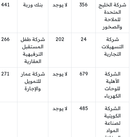
شركة الخليج
356
لا يوجد
بنك وربة
441
المتحدة
للملاحة
والصخور
شركة
24
202
شركة طفل
266
التسهيلات
المستقبل
التجارية
الترفيهية
العقارية
الشركة
679
لا يوجد
شركة عمار
271
الأهلية
للتمويل
للوحات
والإجارة
الكهرباء
الشركة
485
لا يوجد
الكويتية
لصناعة
المواد