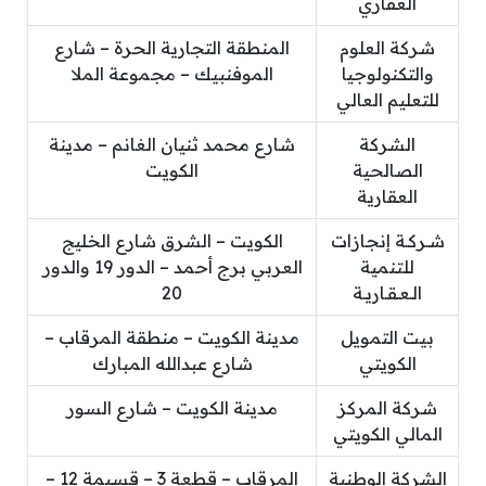
العقاري
شركة العلوم
المنطقة التجارية الحرة – شارع
والتكنولوجيا
الموفنبيك – مجموعة الملا
للتعليم العالي
الشركة
شارع محمد ثنيان الغانم – مدينة
الصالحية
الكويت
العقارية
شـركـة إنجازات
الكويت – الشرق شارع الخليج
للتنمية
العربي برج أحمد – الدور 19 والدور
الـعـقـاريـة
20
بيت التمويل
مدينة الكويت – منطقة المرقاب –
الكويتي
شارع عبدالله المبارك
شركة المركز
مدينة الكويت – شارع السور
المالي الكويتي
الشركة الوطنية
المرقاب – قطعة 3 – قسيمة 12 –