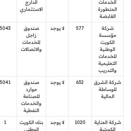
الخدمات
الدارج
المتطورة
الاستثماري
القابضة
شركة
577
لا يوجد
صندوق
5043
مؤسسة
زاجل
الكويت
للخدمات
الوطنية
والاتصالات
للخدمات
التعليمية
والتدريب
شركة الشرق
632
لا يوجد
صندوق
5041
للوساطة
موارد
المالية
للصناعة
والخدمات
النفطية
شركة العناية
1020
لا يوجد
بنك الكويت
1
الكويتية
الوطني