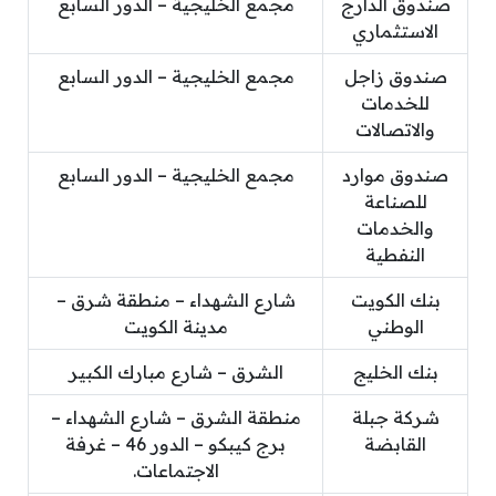
صندوق الدارج
مجمع الخليجية – الدور السابع
الاستثماري
صندوق زاجل
مجمع الخليجية – الدور السابع
للخدمات
والاتصالات
صندوق موارد
مجمع الخليجية – الدور السابع
للصناعة
والخدمات
النفطية
بنك الكويت
شارع الشهداء – منطقة شرق –
الوطني
مدينة الكويت
بنك الخليج
الشرق – شارع مبارك الكبير
شركة جبلة
منطقة الشرق – شارع الشهداء –
القابضة
برج كيبكو – الدور 46 – غرفة
الاجتماعات.