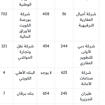
الوطنية
شركة أجيال
36
408
شركة
702
العقارية
بورصة
الترفيهية
الكويت
للأوراق
المالية
شركة دبي
244
434
شركة نقل
121
الأولى
وتجارة
للتطوير
المواشي
العقاري
شركة
623
لا يوجد
البنك الأهلي
4
صناعات
الكويتي
الأمانة
طيران
245
654
بنك برقان
7
الجزيرة