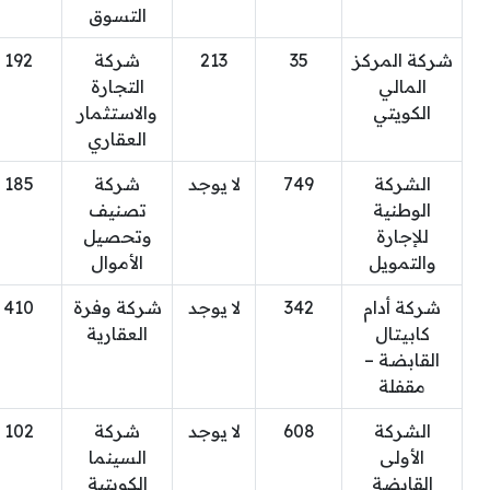
التسوق
شركة المركز
35
213
شركة
192
المالي
التجارة
الكويتي
والاستثمار
العقاري
الشركة
749
لا يوجد
شركة
185
الوطنية
تصنيف
للإجارة
وتحصيل
والتمويل
الأموال
شركة أدام
342
لا يوجد
شركة وفرة
410
كابيتال
العقارية
القابضة –
مقفلة
الشركة
608
لا يوجد
شركة
102
الأولى
السينما
القابضة
الكويتية