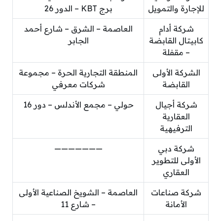
للإجارة والتمويل
برج KBT – الدور 26
شركة أدام
العاصمة – الشرق – شارع أحمد
كابيتال القابضة
الجابر
– مقفلة
الشركة الأولى
المنطقة التجارية الحرة – مجموعة
القابضة
شركات معرفي
شركة أجيال
حولي – مجمع الأندلس – دور 16
العقارية
الترفيهية
شركة دبي
———————
الأولى للتطوير
العقاري
شركة صناعات
العاصمة – الشويخ الصناعية الأولى
الأمانة
– شارع 11