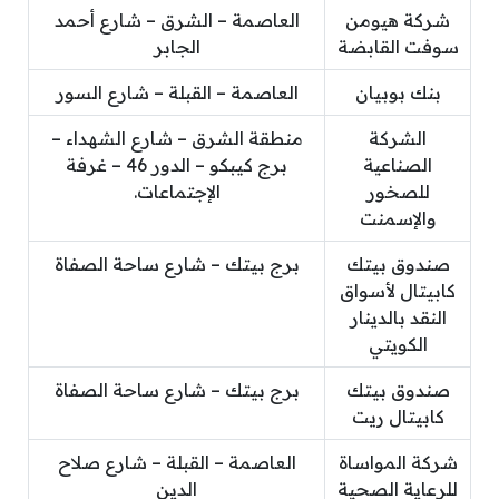
شركة هيومن
العاصمة – الشرق – شارع أحمد
سوفت القابضة
الجابر
بنك بوبيان
العاصمة – القبلة – شارع السور
الشركة
منطقة الشرق – شارع الشهداء –
الصناعية
برج كيبكو – الدور 46 – غرفة
للصخور
الإجتماعات.
والإسمنت
صندوق بيتك
برج بيتك – شارع ساحة الصفاة
كابيتال لأسواق
النقد بالدينار
الكويتي
صندوق بيتك
برج بيتك – شارع ساحة الصفاة
كابيتال ريت
شركة المواساة
العاصمة – القبلة – شارع صلاح
للرعاية الصحية
الدين