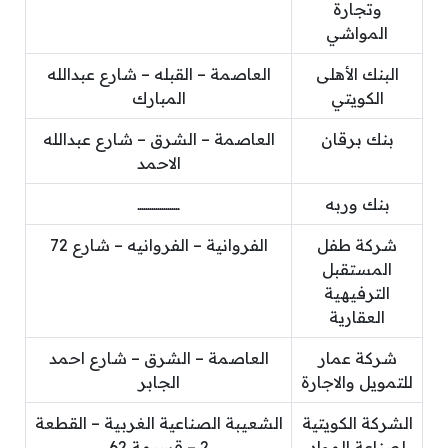
وتجارة
المواشي
البنك الأهلى
العاصمة – القبله – شارع عبدالله
الكويتي
المبارك
بنك برقان
العاصمة – الشرق – شارع عبدالله
الاحمد
بنك وربه
ـــــــــــــــــــــ
شركة طفل
الفروانية – الفروانيه – شارع 72
المستقبل
الترفيهية
العقارية
شركة عمار
العاصمة – الشرق – شارع احمد
للتمويل والاجارة
الجابر
الشركة الكويتية
الشعيبة الصناعية الغربية – القطعة
لصناعة المواد
2 – قسيمة 62