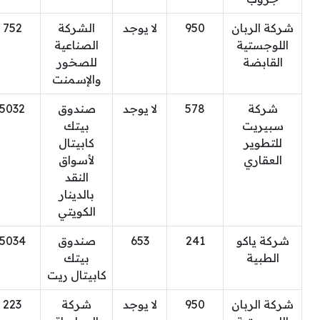
شركة الربان
950
لا يوجد
الشركة
752
اللوجستية
الصناعية
القابضة
للصخور
والإسمنت
شركة
578
لا يوجد
صندوق
5032
سبيريت
بيتك
للتطوير
كابيتال
العقاري
لأسواق
النقد
بالدينار
الكويتي
شركة ياكو
241
653
صندوق
5034
الطبية
بيتك
كابيتال ريت
شركة الربان
950
لا يوجد
شركة
223