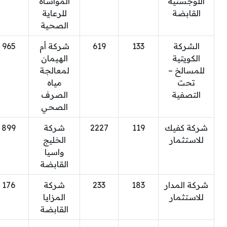
اللوجستية
المواساة
القابضة
للرعاية
الصحية
الشركة
133
619
شركة أم
965
الكويتية
الهيمان
للمسالخ –
لمعالجة
تحت
مياه
التصفية
الصرف
الصحي
شركة كفيك
119
2227
شركة
899
للاستثمار
الخليج
واسيا
القابضة
شركة المدار
183
233
شركة
176
للاستثمار
المزايا
القابضة