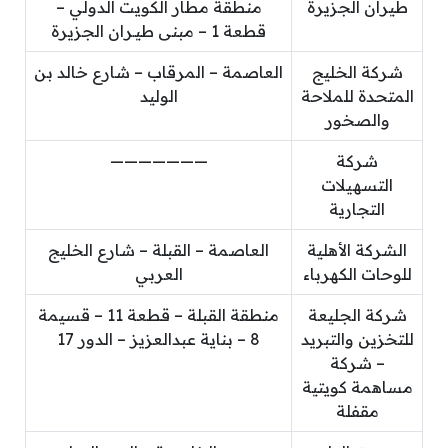
طيران الجزيرة
منطقة مطار الكويت الدولي –
قطعة 1 – مبنى طيـران الجزيرة
شركة الخليج
العاصمة – المرقاب – شارع خالد بن
المتحدة للملاحة
الوليد
والصخور
شركة
———————
التسهيلات
التجارية
الشركة الأهلية
العاصمة – القبلة – شارع الخليج
للوحات الكهرباء
العربي
شركة الجليعة
منطقة القبلة – قطعة 11 – قسيمة
للتخزين والتبريد
8 – بناية عبدالعزيز – الدور 17
– شركة
مساهمة كويتية
مقفلة