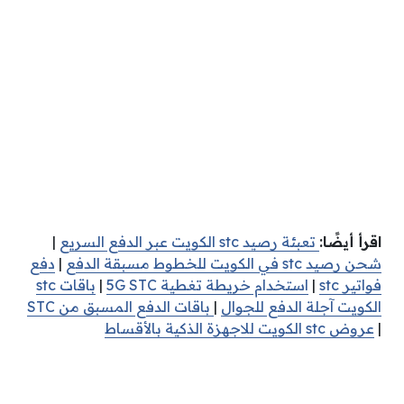
اقرأ أيضًا:
تعبئة رصيد stc الكويت عبر الدفع السريع
|
شحن رصيد stc في الكويت للخطوط مسبقة الدفع
|
دفع
فواتير stc
|
استخدام خريطة تغطية 5G STC
|
باقات stc
الكويت آجلة الدفع للجوال
|
باقات الدفع المسبق من STC
|
عروض stc الكويت للاجهزة الذكية بالأقساط