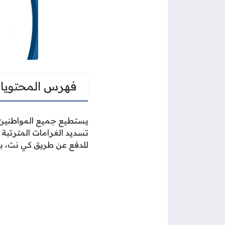
فهرس المحتويا
يستطيع جميع المواطنين و
تسديد الغرامات المترتبة 
للدفع عن طريق كي نت، بين