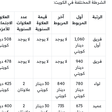
الشرطة المختلفة في الكويت:
الرتبة
أول
آخر
قيمة
عدد
العلاو
المربوط
المربوط
العلاوة
العلاوات
الاجتما
السنوية
السنوية
للأعز
فريق
1,060
لا يوجد
لا يوجد
لا يوجد
508 د
أول
دينار
كويتي
كويتي
فريق
940
لا يوجد
لا يوجد
لا يوجد
478 د
دينار
كويتي
كويتي
لواء
780
840
30 دينار
2
425 د
دينار
دينار
كويتي
علاوتان
كويتي
كويتي
كويتي
عميد
675
735
30 دينار
2
400 د
دينار
دينار
كويتي
علاوتان
كويتي