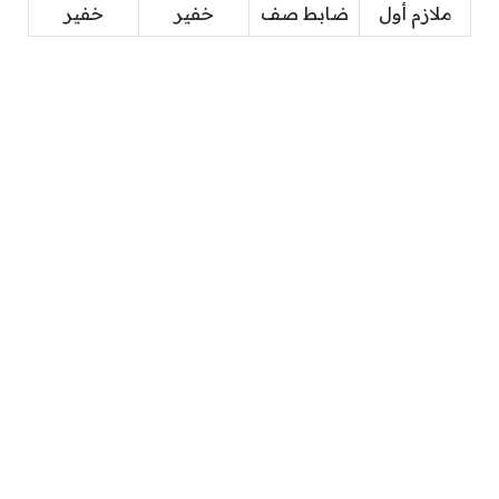
ملازم أول
ضابط صف
خفير
خفير