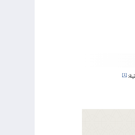
[1]
ية: